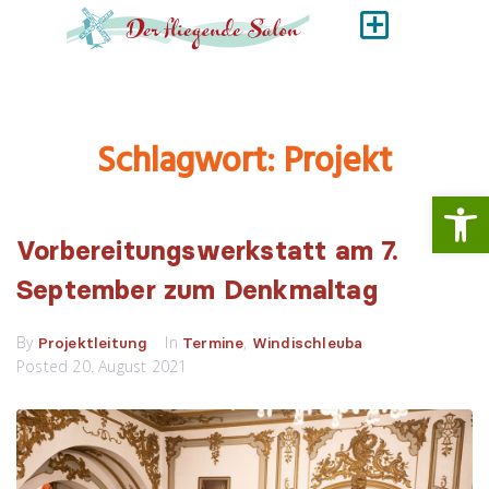
Schlagwort:
Projekt
Werkzeugl
Vorbereitungswerkstatt am 7.
September zum Denkmaltag
By
In
,
Projektleitung
Termine
Windischleuba
Posted
20. August 2021