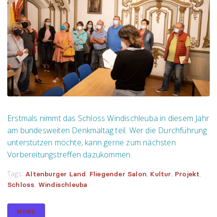
Erstmals nimmt das Schloss Windischleuba in diesem Jahr
am bundesweiten Denkmaltag teil. Wer die Durchführung
unterstützen möchte, kann gerne zum nächsten
Vorbereitungstreffen dazukommen.
Tags:
,
,
,
,
Altenburger Land
Fliegender Salon
Kultur
Projekt
,
Schloss
Windischleuba
MORE