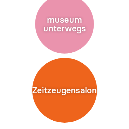
museum
unterwegs
Zeitzeugensalon