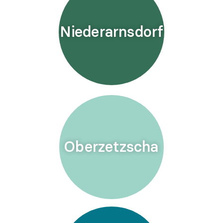
Niederarnsdorf
Oberzetzscha