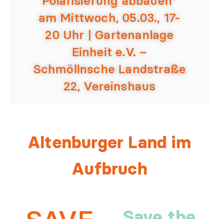
Polarisierung abbauen“
am Mittwoch, 05.03., 17-
20 Uhr | Gartenanlage
Einheit e.V. –
Schmöllnsche Landstraße
22, Vereinshaus
Altenburger Land im
Aufbruch
Save the