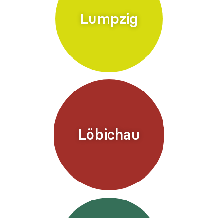
Lumpzig
Löbichau