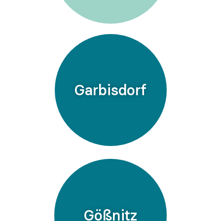
Garbisdorf
Gößnitz