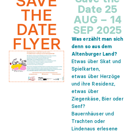
SAVE
Date 25
THE
AUG – 14
DATE
SEP 2025
FLYER
Was erzählt man sich
denn so aus dem
Altenburger Land?
Etwas über Skat und
Spielkarten,
etwas über Herzöge
und ihre Residenz,
etwas über
Ziegenkäse, Bier oder
Senf?
Bauernhäuser und
Trachten oder
Lindenaus erlesene