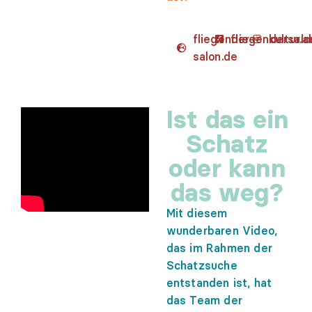
fliegender-
fliegendersalo
kultur.
salon.de
Ist das ein
Schatz
oder kann
das weg?
Mit diesem
wunderbaren Video,
das im Rahmen der
Schatzsuche
entstanden ist, hat
das Team der