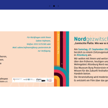
, 27. SEPTEMBER 20
ensalon - ehemalige und heutige Bewohner*i
nd die Geschäftsführer der SWG und AWG im G
WG), Lutz Schneevoigt (SWG), Susann Seifer
an Heublein
sung Gedichte von Lyrikerinnen aus der DDR u
 Marie Kublik und Frida Teller
rau zu wow: In diesem Workshop für Kinder u
aden zur Leinwand unserer Ideen. Veranstalt
ng durch die Blocks und Kennenlernen der Kü
LOCKT - Afterjam-Party (Alte Lackierhalle, F