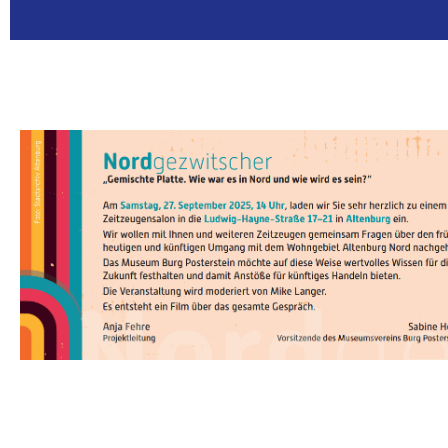
SAMSTAG
- 14 Uhr Zeitzeug
Künstler*innen u
Thomas Nündel (A
Minkwitz und Fabi
- 16 Uhr Lyrik-Le
heute, gelesen von
- ab 16 Uhr Von g
werden graue Fass
- ab 17 Uhr Führu
- ab 20 Uhr ABGeB