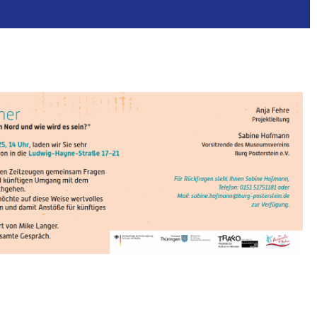
25
nnen sowie
espräch, mit:
t, Irmgard
nd Lyrik von
nd Jugendliche
er: Farbküche
nstler*innen
eldstraße 37,