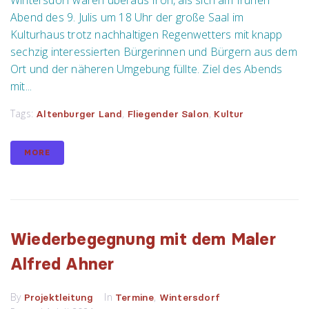
Wintersdorf waren überaus froh, als sich am frühen
Abend des 9. Julis um 18 Uhr der große Saal im
Kulturhaus trotz nachhaltigen Regenwetters mit knapp
sechzig interessierten Bürgerinnen und Bürgern aus dem
Ort und der näheren Umgebung füllte. Ziel des Abends
mit...
Tags:
,
,
Altenburger Land
Fliegender Salon
Kultur
MORE
Wiederbegegnung mit dem Maler
Alfred Ahner
By
In
,
Projektleitung
Termine
Wintersdorf