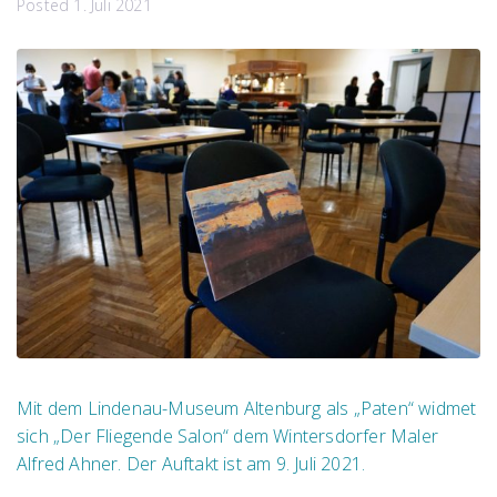
Posted
1. Juli 2021
Mit dem Lindenau-Museum Altenburg als „Paten“ widmet
sich „Der Fliegende Salon“ dem Wintersdorfer Maler
Alfred Ahner. Der Auftakt ist am 9. Juli 2021.