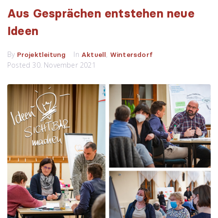
Aus Gesprächen entstehen neue
Ideen
By
In
,
Projektleitung
Aktuell
Wintersdorf
Posted
30. November 2021