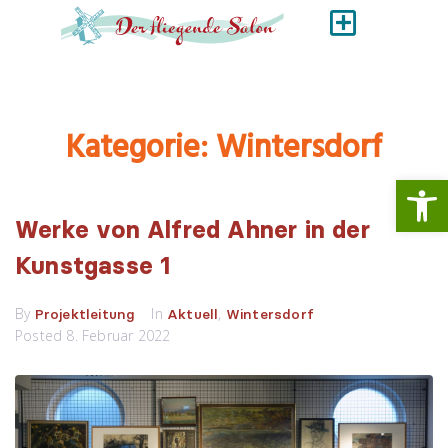
Kategorie:
Wintersdorf
Werkzeugl
Werke von Alfred Ahner in der
Kunstgasse 1
By
In
,
Projektleitung
Aktuell
Wintersdorf
Posted
8. Februar 2022