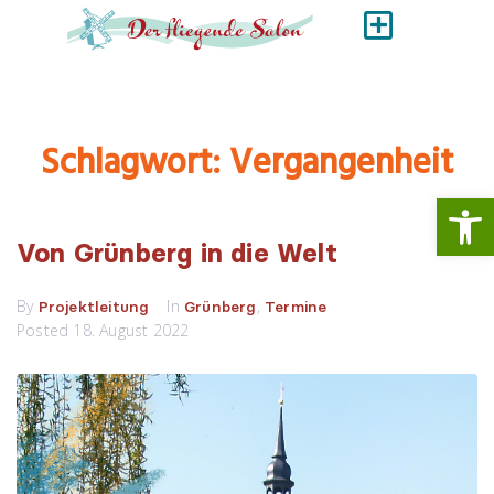
Schlagwort:
Vergangenheit
Werkzeugl
Von Grünberg in die Welt
By
In
,
Projektleitung
Grünberg
Termine
Posted
18. August 2022