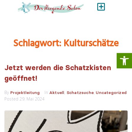
Schlagwort:
Kulturschätze
Werkzeugl
Jetzt werden die Schatzkisten
geöffnet!
By
In
,
,
Projektleitung
Aktuell
Schatzsuche
Uncategorized
Posted
29. Mai 2024