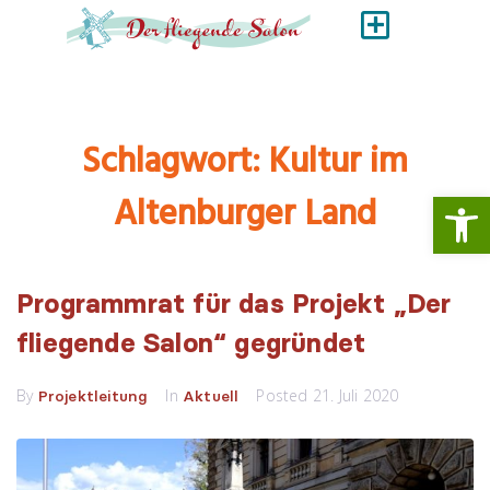
Schlagwort:
Kultur im
Werkzeugl
Altenburger Land
Programmrat für das Projekt „Der
fliegende Salon“ gegründet
By
In
Posted
21. Juli 2020
Projektleitung
Aktuell