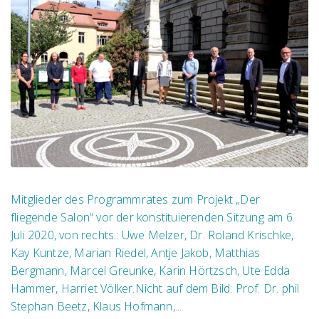
Mitglieder des Programmrates zum Projekt „Der
fliegende Salon“ vor der konstituierenden Sitzung am 6.
Juli 2020, von rechts.: Uwe Melzer, Dr. Roland Krischke,
Kay Kuntze, Marian Riedel, Antje Jakob, Matthias
Bergmann, Marcel Greunke, Karin Hörtzsch, Ute Edda
Hammer, Harriet Völker.Nicht auf dem Bild: Prof. Dr. phil
Stephan Beetz, Klaus Hofmann,...