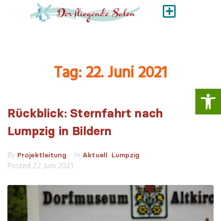
Tag:
22. Juni 2021
Werkzeugl
Rückblick: Sternfahrt nach
Lumpzig in Bildern
By
In
,
Projektleitung
Aktuell
Lumpzig
Posted
22. Juni 2021