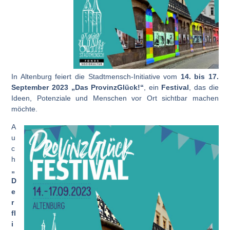
In Altenburg feiert die Stadtmensch-Initiative vom
14. bis 17.
September 2023
„Das ProvinzGlück!“
, ein
Festival
, das die
Ideen, Potenziale und Menschen vor Ort sichtbar machen
möchte.
A
u
c
h
„
D
e
r
fl
i