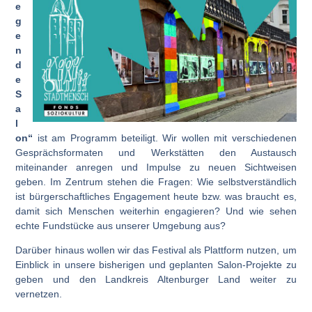
e
g
e
n
d
e
S
a
l
on“
ist am Programm beteiligt. Wir wollen mit verschiedenen
Gesprächsformaten und Werkstätten den Austausch
miteinander anregen und Impulse zu neuen Sichtweisen
geben. Im Zentrum stehen die Fragen: Wie selbstverständlich
ist bürgerschaftliches Engagement heute bzw. was braucht es,
damit sich Menschen weiterhin engagieren? Und wie sehen
echte Fundstücke aus unserer Umgebung aus?
Darüber hinaus wollen wir das Festival als Plattform nutzen, um
Einblick in unsere bisherigen und geplanten Salon-Projekte zu
geben und den Landkreis Altenburger Land weiter zu
vernetzen.