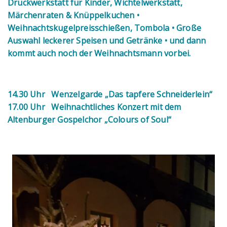
Druckwerkstatt für Kinder, Wichtelwerkstatt,
Märchenraten & Knüppelkuchen •
Weihnachtskugelpreisschießen, Tombola • Große
Auswahl leckerer Speisen und Getränke • und dann
kommt auch noch der Weihnachtsmann vorbei.
14.30 Uhr Wenzelgarde „Das tapfere Schneiderlein“
17.00 Uhr Weihnachtliches Konzert mit dem
Altenburger Gospelchor „Colours of Soul“