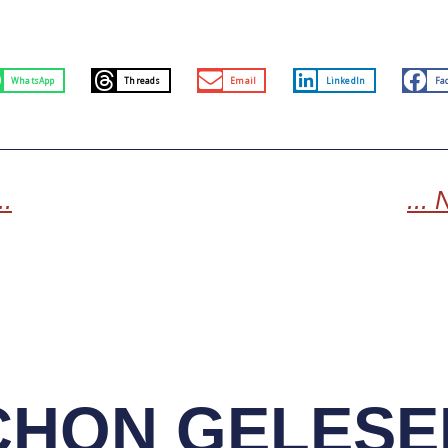
WhatsApp
Threads
Email
LinkedIn
Fa
.
..
CHON GELESE