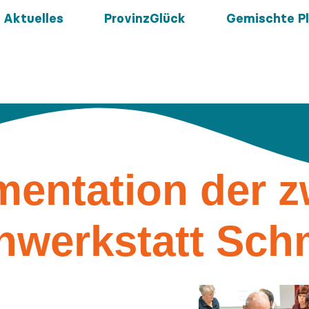
Aktuelles
ProvinzGlück
Gemischte Pl
entation der z
nwerkstatt Sch